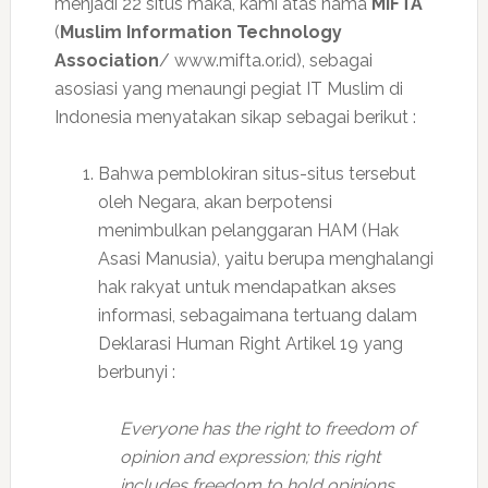
menjadi 22 situs maka, kami atas nama
MIFTA
(
Muslim Information Technology
Association
/ www.mifta.or.id), sebagai
asosiasi yang menaungi pegiat IT Muslim di
Indonesia menyatakan sikap sebagai berikut :
Bahwa pemblokiran situs-situs tersebut
oleh Negara, akan berpotensi
menimbulkan pelanggaran HAM (Hak
Asasi Manusia), yaitu berupa menghalangi
hak rakyat untuk mendapatkan akses
informasi, sebagaimana tertuang dalam
Deklarasi Human Right Artikel 19 yang
berbunyi :
Everyone has the right to freedom of
opinion and expression; this right
includes freedom to hold opinions