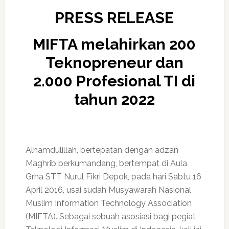
PRESS RELEASE
MIFTA melahirkan 200
Teknopreneur dan
2.000 Profesional TI di
tahun 2022
Alhamdulillah, bertepatan dengan adzan
Maghrib berkumandang, bertempat di Aula
Grha STT Nurul Fikri Depok, pada hari Sabtu 16
April 2016, usai sudah Musyawarah Nasional
Muslim Information Technology Association
(MIFTA). Sebagai sebuah asosiasi bagi pegiat