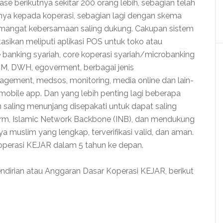
e berikutnya sekitar 200 orang lebih, sebagian telah
ya kepada koperasi, sebagian lagi dengan skema
emangat kebersamaan saling dukung. Cakupan sistem
asikan meliputi aplikasi POS untuk toko atau
ore banking syariah, core koperasi syariah/microbanking
SCM, DWH, egoverment, berbagai jenis
ement, medsos, monitoring, media online dan lain-
 mobile app. Dan yang lebih penting lagi beberapa
an saling menunjang disepakati untuk dapat saling
orm, Islamic Network Backbone (INB), dan mendukung
uslim yang lengkap, terverifikasi valid, dan aman.
 Koperasi KEJAR dalam 5 tahun ke depan.
endirian atau Anggaran Dasar Koperasi KEJAR, berikut