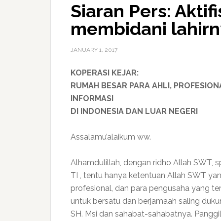
Siaran Pers: Aktif
membidani lahirn
JANUARY 1, 2017
KOPERASI KEJAR:
RUMAH BESAR PARA AHLI, PROFESIO
INFORMASI
DI INDONESIA DAN LUAR NEGERI
Assalamu’alaikum ww.
Alhamdulillah, dengan ridho Allah SWT, spi
TI , tentu hanya ketentuan Allah SWT ya
profesional, dan para pengusaha yang terk
untuk bersatu dan berjamaah saling duk
SH. Msi dan sahabat-sahabatnya. Panggi