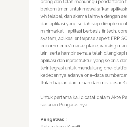
orang dan telah menunngu pendaftaran fas
berkomitmen untuk mewakafkan aplikasin
whitelabel, dan skema lainnya dengan s
dan aplikasi yang sudah siap diimplement
minimarket, , aplilasi berbasis fintech, c
system, aplikasi enterprise sepert ERP, 
eccommerce/marketplace, working manag
lain, serta hampir semua telah dilengkapi
aplikasi dan inprastruktur yang sejenis d
terintegrasi untuk mendukung one-platf
kedepannya adanya one-data sumberdaya m
Itulah bagian dari tujuan dan misi besar
Untuk pertama kali dicatat dalam Akte P
susunan Pengurus nya :
Pengawas :
Ketua : Ismir Kamili