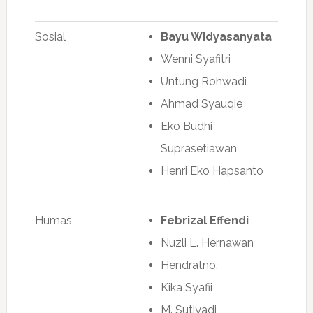
Sosial
Bayu Widyasanyata
Wenni Syafitri
Untung Rohwadi
Ahmad Syauqie
Eko Budhi
Suprasetiawan
Henri Eko Hapsanto
Humas
Febrizal Effendi
Nuzli L. Hernawan
Hendratno,
Kika Syafii
M. Sutiyadi