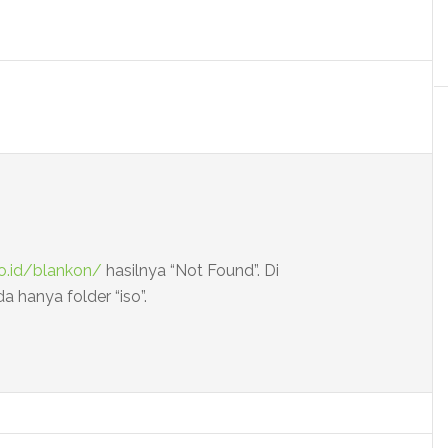
co.id/blankon/
hasilnya “Not Found”. Di
 hanya folder “iso”.