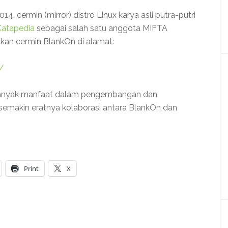
014, cermin (mirror) distro Linux karya asli putra-putri
Katapedia
sebagai salah satu anggota MIFTA
an cermin BlankOn di alamat:
n/
anyak manfaat dalam pengembangan dan
semakin eratnya kolaborasi antara BlankOn dan
Print
X