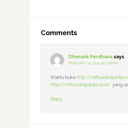
Comments
Dhanank Perdhana
says
FEBRUARY 24, 2014 AT 7:18 PM
Waktu buka
http://mifta.katapedia.
http://mifta.katapedia.co.id/
yang ada
Reply